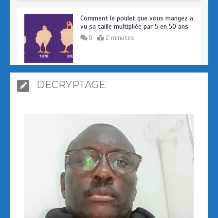
vu sa taille multipliée par 5 en 50 ans
0
2 minutes
Prologue – Pourquoi avons-nous crée
DECRYPTAGE
AFRIKSANTE ?
0
4 minutes