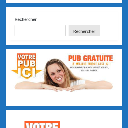
o
o
k
n
Rechercher
Rechercher