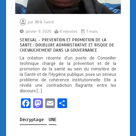
par
Afrik Santé
janvier 9, 2026
4 minutes
7 mois
SENEGAL – PREVENTION ET PROMOTION DE LA
SANTE : DOUBLURE ADMINISTRATIVE ET RISQUE DE
CHEVAUCHEMENT DANS LA GOUVERNANCE
La création récente d’un poste de Conseiller
technique chargé de la prévention et de la
promotion de la santé au sein du ministère de
la Santé et de l’Hygiène publique, pose un sérieux
problème de cohérence institutionnelle. Elle a
révélé une contradiction flagrante entre les
discours […]
F
M
E
P
a
a
m
ar
Décryptage
UNE
ce
st
ail
ta
b
o
g