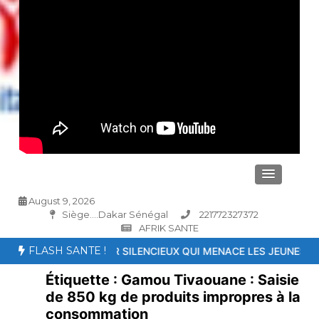
August 9, 2026
Siège....Dakar Sénégal
221772327372
AFRIK SANTE
FLASH SANTE !
UN TUEUR SILENCIEUX QUI MENACE LES JEUNES
26ème Conférenc
Étiquette :
Gamou Tivaouane : Saisie
de 850 kg de produits impropres à la
consommation