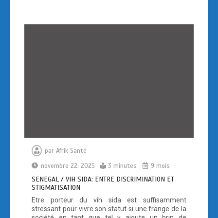
o
d
er
o
o
k
n
par
Afrik Santé
novembre 22, 2025
3 minutes
9 mois
SENEGAL / VIH SIDA: ENTRE DISCRIMINATION ET
STIGMATISATION
Etre porteur du vih sida est suffisamment
stressant pour vivre son statut si une frange de la
société en tant que tel y ajoute un brin de