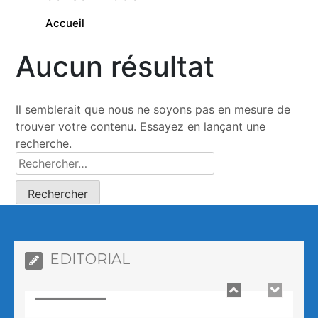
Accueil
Aucun résultat
Comment le poulet que vous mangez a
vu sa taille multipliée par 5 en 50 ans
0
2 minutes
Il semblerait que nous ne soyons pas en mesure de
trouver votre contenu. Essayez en lançant une
recherche.
Prologue – Pourquoi avons-nous crée
AFRIKSANTE ?
0
4 minutes
EDITORIAL
Comment le poulet que vous mangez a