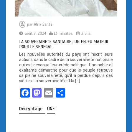
par
Afrik Santé
août 7, 2024
13 minutes
2 ans
LA SOUVERAINETE SANITAIRE : UN ENJEU MAJEUR
POUR LE SENEGAL
Les nouvelles autorités du pays ont inscrit leurs
actions dans le cadre de la souveraineté nationale
qui est devenue leur crédo politique. Une noble et
exaltante démarche pour que le peuple retrouve
sa pleine souveraineté, qu’il a perdue depuis des
siècles. La souveraineté est la […]
F
M
E
P
a
a
m
ar
Décryptage
UNE
ce
st
ail
ta
b
o
g
o
d
er