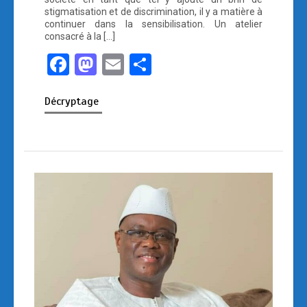
stigmatisation et de discrimination, il y a matière à
continuer dans la sensibilisation. Un atelier
consacré à la […]
F
M
E
P
a
a
m
ar
Décryptage
ce
st
ail
ta
b
o
g
o
d
er
o
o
k
n