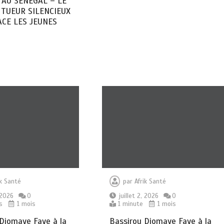
AU SENEGAL – LE
 TUEUR SILENCIEUX
CE LES JEUNES
ik Santé
par
Afrik Santé
, 2026
0
juillet 2, 2026
0
s
1 mois
1 minute
1 mois
Diomaye Faye à la
Bassirou Diomaye Faye à la