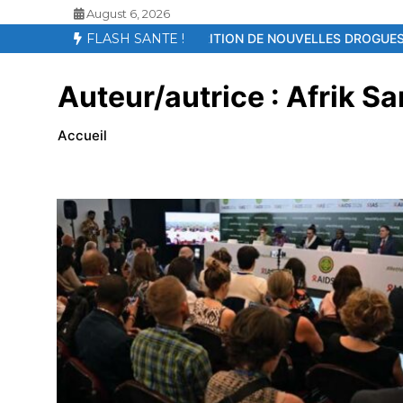
August 6, 2026
E
APPARITION DE NOUVELLES DROGUES AU SENEGAL – LE KOSH,
FLASH SANTE !
Auteur/autrice :
Afrik Sa
Accueil