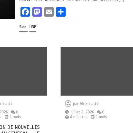
F
M
E
P
a
a
m
ar
Sida
UNE
ce
st
ail
ta
b
o
g
o
d
er
o
o
k
n
ik Santé
par
Afrik Santé
, 2026
0
juillet 2, 2026
0
s
1 mois
4 minutes
1 mois
ON DE NOUVELLES