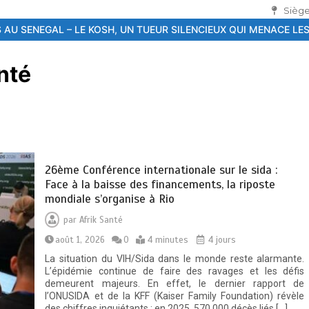
Siège
 UN TUEUR SILENCIEUX QUI MENACE LES JEUNES
26ème Conférenc
nté
26ème Conférence internationale sur le sida :
Face à la baisse des financements, la riposte
mondiale s’organise à Rio
par
Afrik Santé
août 1, 2026
0
4 minutes
4 jours
La situation du VIH/Sida dans le monde reste alarmante.
L’épidémie continue de faire des ravages et les défis
demeurent majeurs. En effet, le dernier rapport de
l’ONUSIDA et de la KFF (Kaiser Family Foundation) révèle
des chiffres inquiétants : en 2025, 570 000 décès liés […]