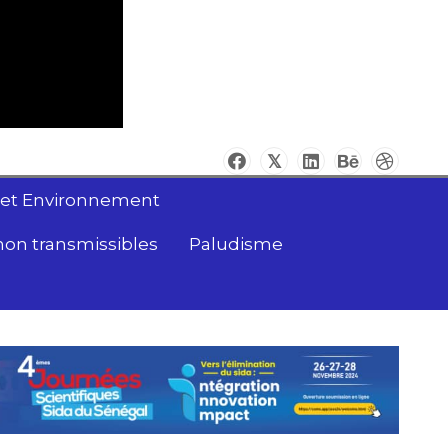
 et Environnement
non transmissibles
Paludisme