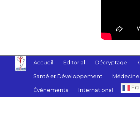
Accueil
Éditorial
Décryptage
Santé et Développement
Médecine 
Fra
Événements
International