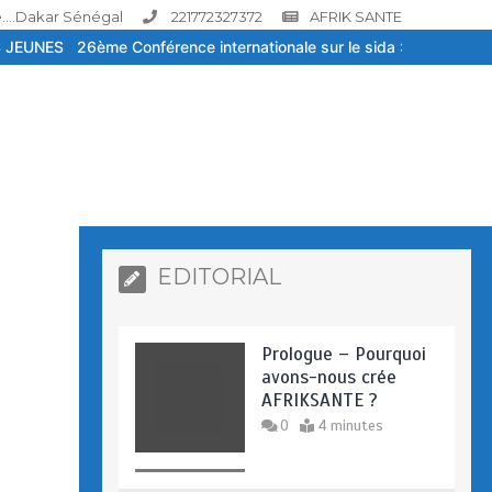
....Dakar Sénégal
221772327372
AFRIK SANTE
e internationale sur le sida : Face à la baisse des financements, la
EDITORIAL
Prologue – Pourquoi
avons-nous crée
AFRIKSANTE ?
0
4 minutes