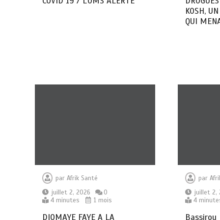
COVID 19 / L’OMS ALERTE
DROGUES 
KOSH, UN
QUI MENA
par
Afrik Santé
par
Afr
juillet 2, 2026
0
juillet 2
4 minutes
1 mois
4 minute
DIOMAYE FAYE A LA
Bassirou 