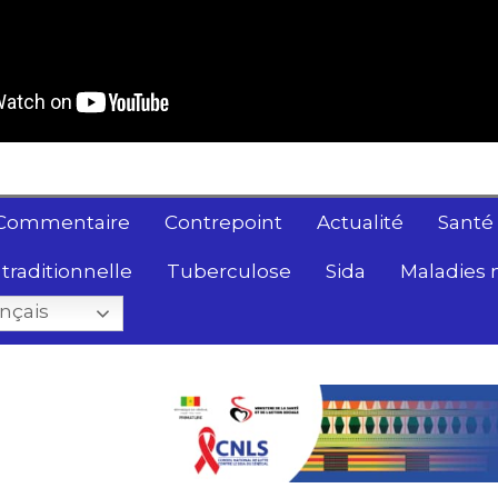
Commentaire
Contrepoint
Actualité
Santé
traditionnelle
Tuberculose
Sida
Maladies 
nçais