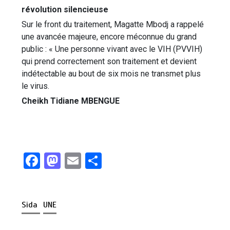
révolution silencieuse
Sur le front du traitement, Magatte Mbodj a rappelé
une avancée majeure, encore méconnue du grand
public : « Une personne vivant avec le VIH (PVVIH)
qui prend correctement son traitement et devient
indétectable au bout de six mois ne transmet plus
le virus.
Cheikh Tidiane MBENGUE
F
M
E
P
a
a
m
ar
ce
st
ail
ta
Sida
UNE
b
o
g
o
d
er