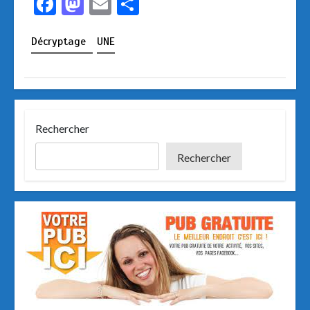
F
M
E
P
a
a
m
ar
Décryptage
UNE
ce
st
ail
ta
b
o
g
o
d
er
o
o
Rechercher
k
n
Rechercher