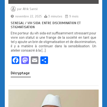
par
Afrik Santé
novembre 22, 2025
3 minutes
9 mois
SENEGAL / VIH SIDA: ENTRE DISCRIMINATION ET
STIGMATISATION
Etre porteur du vih sida est suffisamment stressant pour
vivre son statut si une frange de la société en tant que
tel y ajoute un brin de stigmatisation et de discrimination,
il y a matière à continuer dans la sensibilisation. Un
atelier consacré à la […]
F
M
E
P
a
a
m
ar
Décryptage
ce
st
ail
ta
b
o
g
o
d
er
o
o
k
n