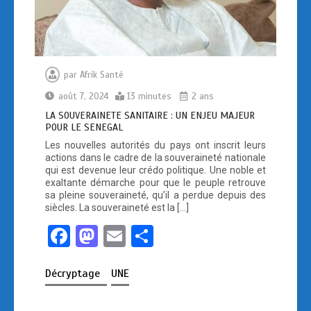
par
Afrik Santé
août 7, 2024
13 minutes
2 ans
LA SOUVERAINETE SANITAIRE : UN ENJEU MAJEUR
POUR LE SENEGAL
Les nouvelles autorités du pays ont inscrit leurs
actions dans le cadre de la souveraineté nationale
qui est devenue leur crédo politique. Une noble et
exaltante démarche pour que le peuple retrouve
sa pleine souveraineté, qu’il a perdue depuis des
siècles. La souveraineté est la […]
F
M
E
P
a
a
m
ar
Décryptage
UNE
ce
st
ail
ta
b
o
g