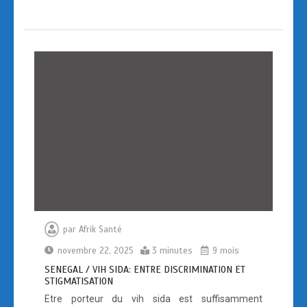
b
o
g
o
d
er
o
o
k
n
par
Afrik Santé
novembre 22, 2025
3 minutes
9 mois
SENEGAL / VIH SIDA: ENTRE DISCRIMINATION ET
STIGMATISATION
Etre porteur du vih sida est suffisamment