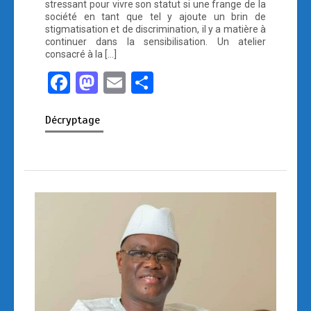
stressant pour vivre son statut si une frange de la
société en tant que tel y ajoute un brin de
stigmatisation et de discrimination, il y a matière à
continuer dans la sensibilisation. Un atelier
consacré à la […]
F
M
E
P
a
a
m
ar
Décryptage
ce
st
ail
ta
b
o
g
o
d
er
o
o
k
n