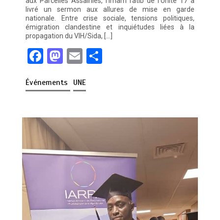
aux Parcelles Assainies, l’imam ratib de l’Unité 17 a
livré un sermon aux allures de mise en garde
nationale. Entre crise sociale, tensions politiques,
émigration clandestine et inquiétudes liées à la
propagation du VIH/Sida, […]
F
M
E
P
a
a
m
ar
Événements
UNE
ce
st
ail
ta
b
o
g
o
d
er
o
o
k
n