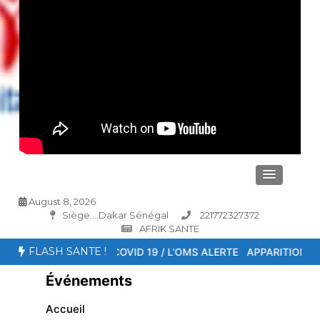
August 8, 2026
Siège....Dakar Sénégal
221772327372
AFRIK SANTE
FLASH SANTE !
nts, la riposte mondiale s’organise à Rio
RECRUDESCENCE DE LA C
Événements
Accueil