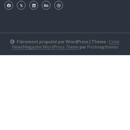
Fièrement propulsé par WordPress
|
Thème :
Color
NewsMagazine WordPress Theme
par
Postmagthemes