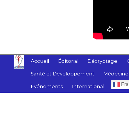
Accueil
Éditorial
Décryptage
Santé et Développement
Médecine 
Fra
Événements
International