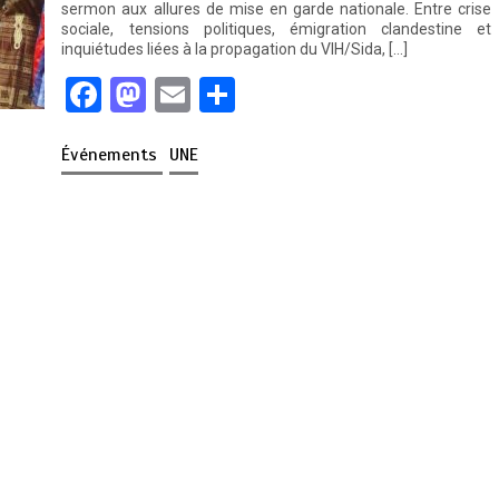
sermon aux allures de mise en garde nationale. Entre crise
sociale, tensions politiques, émigration clandestine et
inquiétudes liées à la propagation du VIH/Sida, […]
F
M
E
P
a
a
m
ar
Événements
UNE
ce
st
ail
ta
b
o
g
o
d
er
o
o
k
n