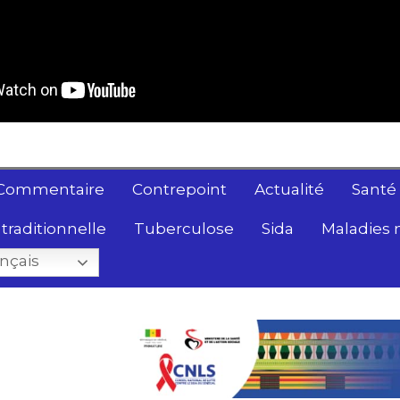
Commentaire
Contrepoint
Actualité
Santé
traditionnelle
Tuberculose
Sida
Maladies 
nçais