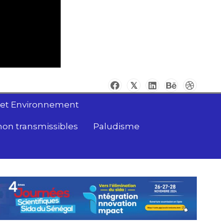
 et Environnement
non transmissibles
Paludisme