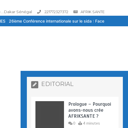
....Dakar Sénégal
221772327372
AFRIK SANTE
ernationale sur le sida : Face à la baisse des financements, la ripo
EDITORIAL
Prologue – Pourquoi
avons-nous crée
AFRIKSANTE ?
0
4 minutes