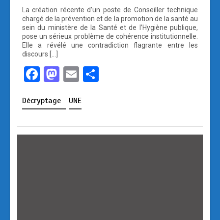
La création récente d’un poste de Conseiller technique
chargé de la prévention et de la promotion de la santé au
sein du ministère de la Santé et de l’Hygiène publique,
pose un sérieux problème de cohérence institutionnelle.
Elle a révélé une contradiction flagrante entre les
discours […]
F
M
E
P
a
a
m
ar
Décryptage
UNE
ce
st
ail
ta
b
o
g
o
d
er
o
o
k
n