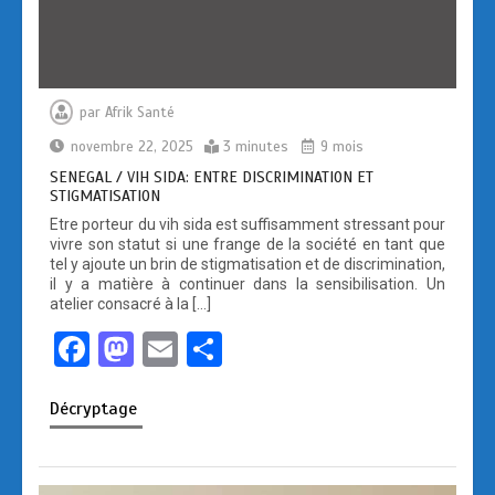
par
Afrik Santé
novembre 22, 2025
3 minutes
9 mois
SENEGAL / VIH SIDA: ENTRE DISCRIMINATION ET
STIGMATISATION
Etre porteur du vih sida est suffisamment stressant pour
vivre son statut si une frange de la société en tant que
tel y ajoute un brin de stigmatisation et de discrimination,
il y a matière à continuer dans la sensibilisation. Un
atelier consacré à la […]
F
M
E
P
a
a
m
ar
Décryptage
ce
st
ail
ta
b
o
g
o
d
er