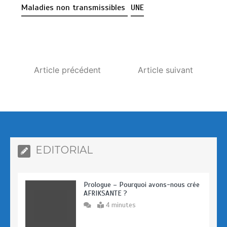
Maladies non transmissibles
UNE
b
o
g
o
d
er
o
o
k
n
Article précédent
Article suivant
EDITORIAL
Prologue – Pourquoi avons-nous crée
AFRIKSANTE ?
4 minutes