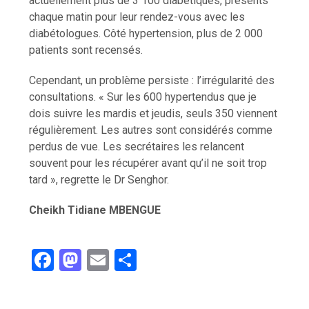
actuellement plus de 3 100 diabétiques, présents
chaque matin pour leur rendez-vous avec les
diabétologues. Côté hypertension, plus de 2 000
patients sont recensés.
Cependant, un problème persiste : l’irrégularité des
consultations. « Sur les 600 hypertendus que je
dois suivre les mardis et jeudis, seuls 350 viennent
régulièrement. Les autres sont considérés comme
perdus de vue. Les secrétaires les relancent
souvent pour les récupérer avant qu’il ne soit trop
tard », regrette le Dr Senghor.
Cheikh Tidiane MBENGUE
F
M
E
P
a
a
m
ar
ce
st
ail
ta