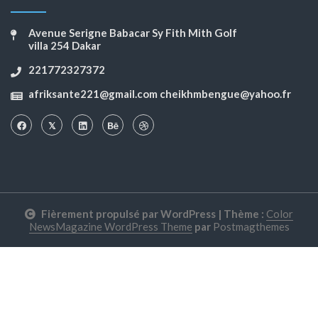
Avenue Serigne Babacar Sy Fith Mith Golf
villa 254 Dakar
221772327372
afriksante221@gmail.com cheikhmbengue@yahoo.fr
Fièrement propulsé par WordPress
|
Thème :
Color
NewsMagazine WordPress Theme
par
Postmagthemes