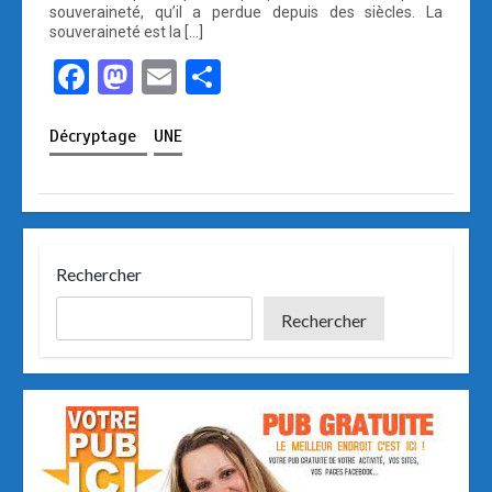
souveraineté, qu’il a perdue depuis des siècles. La
souveraineté est la […]
F
M
E
P
a
a
m
ar
Décryptage
UNE
ce
st
ail
ta
b
o
g
o
d
er
o
o
Rechercher
k
n
Rechercher