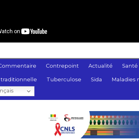
Commentaire
Contrepoint
Actualité
Santé
traditionnelle
Tuberculose
Sida
Maladies 
nçais