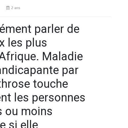
s
2 ans
sément parler de
x les plus
Afrique. Maladie
handicapante par
rthrose touche
nt les personnes
s ou moins
si elle