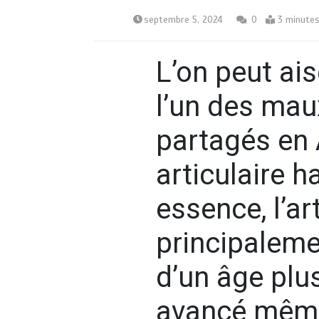
septembre 5, 2024
0
3 minute
L’on peut ai
l’un des mau
partagés en 
articulaire 
essence, l’a
principaleme
d’un âge plu
avancé même 