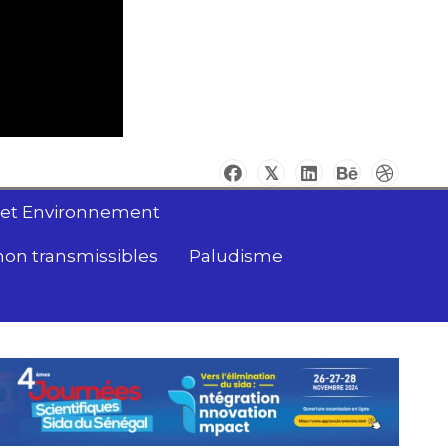
 et Environnement
non transmissibles
Paludisme