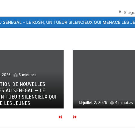
Siège
UN TUEUR SILENCIEUX QUI MENACE LES JEUNES
26ème Conférence
juillet 2, 2026
4 minute
DIOMAYE FAYE A LA C
FORUM GALIEN – « LA
SOUVERAINETE EST A 
PORTEE »
t 2, 2026
4 minutes