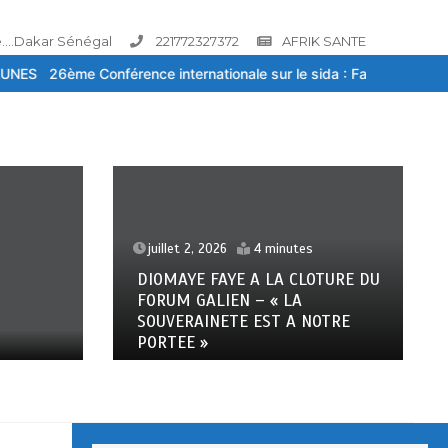
....Dakar Sénégal
221772327372
AFRIK SANTE
 internationale sur le sida : Face à la baisse des financements, la 
s
juillet 2, 2026
4 minutes
LOTURE DU
Bassirou Diomaye Faye à la
cloture du Forum Galien – » La
NOTRE
souveraineté Sanitaire est à
notre portée »