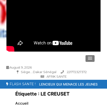
August 9, 2026
Siège....Dakar Sénégal
221772327372
AFRIK SANTE
FLASH SANTE !
 TUEUR SILENCIEUX QUI MENACE LES JEUNES
26ème Conférence i
Étiquette :
LE CREUSET
Accueil