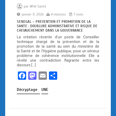
par
Afrik Santé
janvier 9, 2026
4 minutes
7 mois
SENEGAL – PREVENTION ET PROMOTION DE LA
SANTE : DOUBLURE ADMINISTRATIVE ET RISQUE DE
CHEVAUCHEMENT DANS LA GOUVERNANCE
La création récente d’un poste de Conseiller
technique chargé de la prévention et de la
promotion de la santé au sein du ministère de
la Santé et de l’Hygiène publique, pose un sérieux
problème de cohérence institutionnelle. Elle a
révélé une contradiction flagrante entre les
discours […]
F
M
E
P
a
a
m
ar
Décryptage
UNE
ce
st
ail
ta
b
o
g
o
d
er