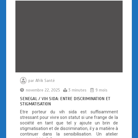
o
o
k
n
par
Afrik Santé
novembre 22, 2025
3 minutes
9 mois
SENEGAL / VIH SIDA: ENTRE DISCRIMINATION ET
STIGMATISATION
Etre porteur du vih sida est suffisamment
stressant pour vivre son statut si une frange de la
société en tant que tel y ajoute un brin de
stigmatisation et de discrimination, il y a matière à
continuer dans la sensibilisation. Un atelier