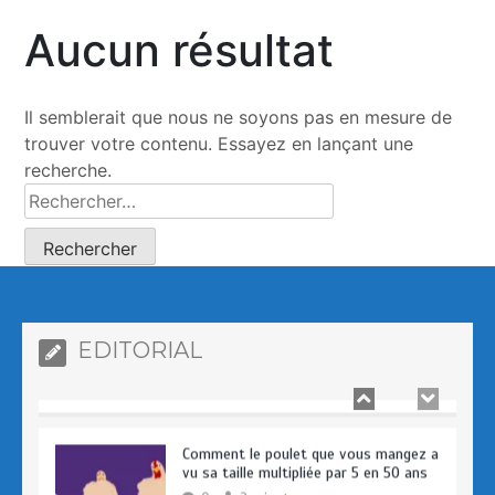
Aucun résultat
Comment le poulet que vous mangez a
vu sa taille multipliée par 5 en 50 ans
0
2 minutes
Il semblerait que nous ne soyons pas en mesure de
trouver votre contenu. Essayez en lançant une
recherche.
Prologue – Pourquoi avons-nous crée
AFRIKSANTE ?
0
4 minutes
EDITORIAL
Comment le poulet que vous mangez a
vu sa taille multipliée par 5 en 50 ans
0
2 minutes