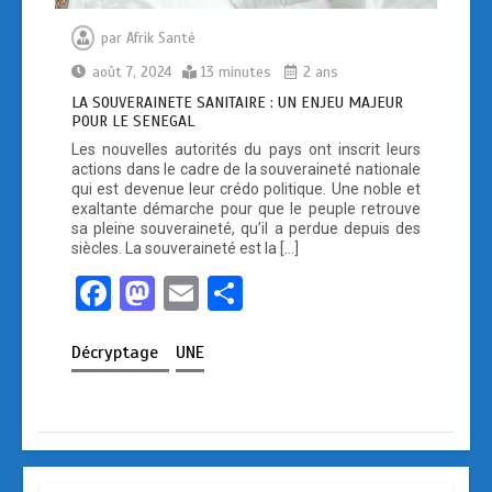
par
Afrik Santé
août 7, 2024
13 minutes
2 ans
LA SOUVERAINETE SANITAIRE : UN ENJEU MAJEUR
POUR LE SENEGAL
Les nouvelles autorités du pays ont inscrit leurs
actions dans le cadre de la souveraineté nationale
qui est devenue leur crédo politique. Une noble et
exaltante démarche pour que le peuple retrouve
sa pleine souveraineté, qu’il a perdue depuis des
siècles. La souveraineté est la […]
F
M
E
P
a
a
m
ar
Décryptage
UNE
ce
st
ail
ta
b
o
g
o
d
er
o
o