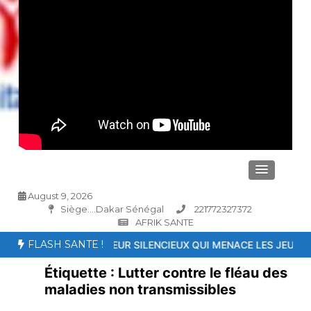
August 9, 2026
Siège....Dakar Sénégal
221772327372
AFRIK SANTE
FLASH SANTE !
H, UN TUEUR SILENCIEUX QUI MENACE LES JEUNES
26ème Confér
Étiquette :
Lutter contre le fléau des
maladies non transmissibles