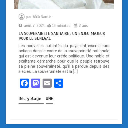
par
Afrik Santé
août 7, 2024
13 minutes
2 ans
LA SOUVERAINETE SANITAIRE : UN ENJEU MAJEUR
POUR LE SENEGAL
Les nouvelles autorités du pays ont inscrit leurs
actions dans le cadre de la souveraineté nationale
qui est devenue leur crédo politique. Une noble et
exaltante démarche pour que le peuple retrouve
sa pleine souveraineté, qu’il a perdue depuis des
siècles. La souveraineté est la […]
F
M
E
P
a
a
m
ar
Décryptage
UNE
ce
st
ail
ta
b
o
g
o
d
er