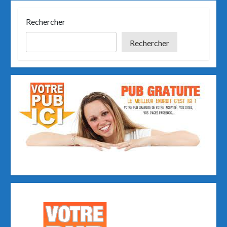
o
o
k
n
Rechercher
Rechercher