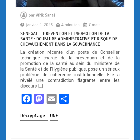
par
Afrik Santé
janvier 9, 2026
4 minutes
7 mois
SENEGAL – PREVENTION ET PROMOTION DE LA
SANTE : DOUBLURE ADMINISTRATIVE ET RISQUE DE
CHEVAUCHEMENT DANS LA GOUVERNANCE
La création récente d’un poste de Conseiller
technique chargé de la prévention et de la
promotion de la santé au sein du ministère de
la Santé et de l’Hygiène publique, pose un sérieux
problème de cohérence institutionnelle. Elle a
révélé une contradiction flagrante entre les
discours […]
F
M
E
P
a
a
m
ar
Décryptage
UNE
ce
st
ail
ta
b
o
g
o
d
er