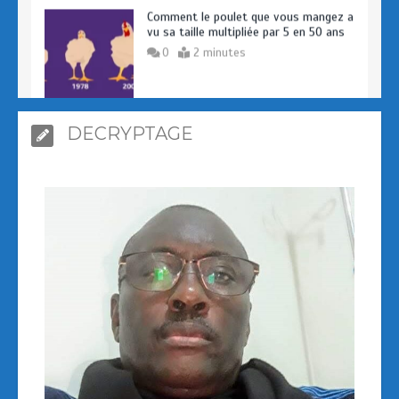
0
2 minutes
Prologue – Pourquoi avons-nous crée
DECRYPTAGE
AFRIKSANTE ?
0
4 minutes