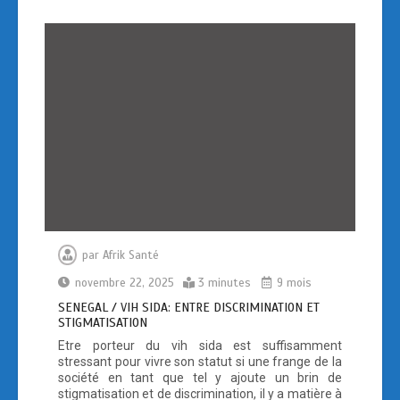
o
o
k
n
par
Afrik Santé
novembre 22, 2025
3 minutes
9 mois
SENEGAL / VIH SIDA: ENTRE DISCRIMINATION ET
STIGMATISATION
Etre porteur du vih sida est suffisamment
stressant pour vivre son statut si une frange de la
société en tant que tel y ajoute un brin de
stigmatisation et de discrimination, il y a matière à