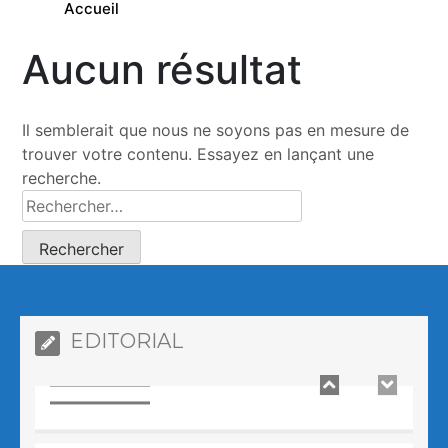
Accueil
Aucun résultat
Comment le poulet que vous mangez a
vu sa taille multipliée par 5 en 50 ans
0
2 minutes
Il semblerait que nous ne soyons pas en mesure de
trouver votre contenu. Essayez en lançant une
recherche.
Prologue – Pourquoi avons-nous crée
AFRIKSANTE ?
0
4 minutes
EDITORIAL
Comment le poulet que vous mangez a
vu sa taille multipliée par 5 en 50 ans