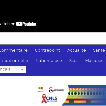
Commentaire
Contrepoint
Actualité
Santé
traditionnelle
Tuberculose
Sida
Maladies 
nçais