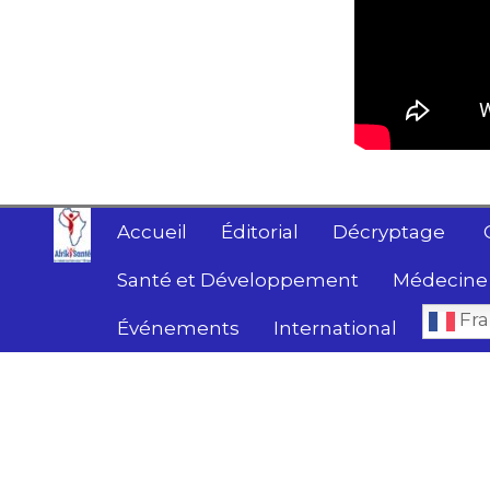
Accueil
Éditorial
Décryptage
Santé et Développement
Médecine 
Fra
Événements
International