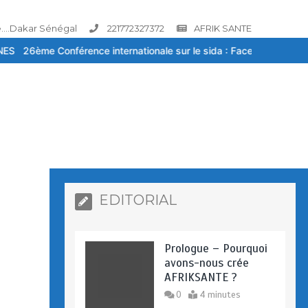
....Dakar Sénégal
221772327372
AFRIK SANTE
nternationale sur le sida : Face à la baisse des financements, la ri
EDITORIAL
Prologue – Pourquoi
avons-nous crée
AFRIKSANTE ?
0
4 minutes