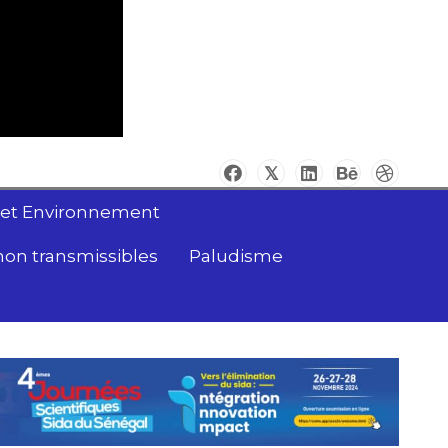
 et Environnement
non transmissibles
Paludisme