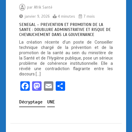
par
Afrik Santé
janvier 9, 2026
4 minutes
7 mois
SENEGAL – PREVENTION ET PROMOTION DE LA
SANTE : DOUBLURE ADMINISTRATIVE ET RISQUE DE
CHEVAUCHEMENT DANS LA GOUVERNANCE
La création récente d’un poste de Conseiller
technique chargé de la prévention et de la
promotion de la santé au sein du ministère de
la Santé et de l’Hygiène publique, pose un sérieux
problème de cohérence institutionnelle. Elle a
révélé une contradiction flagrante entre les
discours […]
F
M
E
P
a
a
m
ar
Décryptage
UNE
ce
st
ail
ta
b
o
g
o
d
er