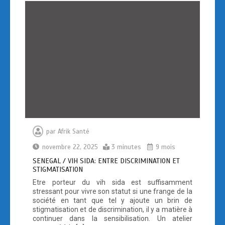
o
o
k
n
par
Afrik Santé
novembre 22, 2025
3 minutes
9 mois
SENEGAL / VIH SIDA: ENTRE DISCRIMINATION ET
STIGMATISATION
Etre porteur du vih sida est suffisamment
stressant pour vivre son statut si une frange de la
société en tant que tel y ajoute un brin de
stigmatisation et de discrimination, il y a matière à
continuer dans la sensibilisation. Un atelier