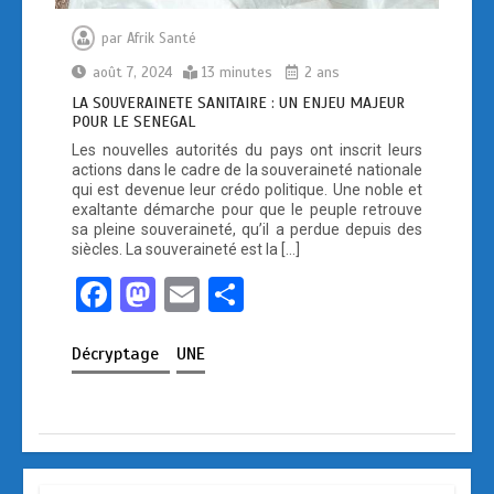
par
Afrik Santé
août 7, 2024
13 minutes
2 ans
LA SOUVERAINETE SANITAIRE : UN ENJEU MAJEUR
POUR LE SENEGAL
Les nouvelles autorités du pays ont inscrit leurs
actions dans le cadre de la souveraineté nationale
qui est devenue leur crédo politique. Une noble et
exaltante démarche pour que le peuple retrouve
sa pleine souveraineté, qu’il a perdue depuis des
siècles. La souveraineté est la […]
F
M
E
P
a
a
m
ar
Décryptage
UNE
ce
st
ail
ta
b
o
g
o
d
er
o
o