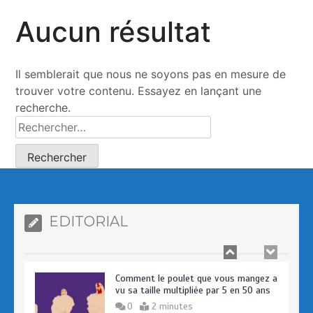
Aucun résultat
Comment le poulet que vous mangez a
vu sa taille multipliée par 5 en 50 ans
0
2 minutes
Il semblerait que nous ne soyons pas en mesure de
trouver votre contenu. Essayez en lançant une
recherche.
Prologue – Pourquoi avons-nous crée
AFRIKSANTE ?
0
4 minutes
EDITORIAL
Comment le poulet que vous mangez a
vu sa taille multipliée par 5 en 50 ans
0
2 minutes