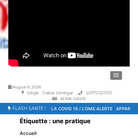
August 6, 2026
Siège....Dakar Sénégal
221772327372
AFRIK SANTE
FLASH SANTE !
ESCENCE DE LA COVID 19 / L’OMS ALERTE
APPARITION DE NOU
Étiquette :
une pratique
Accueil