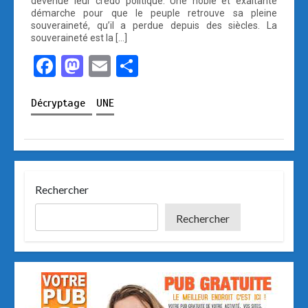
devenue leur crédo politique. Une noble et exaltante
démarche pour que le peuple retrouve sa pleine
souveraineté, qu’il a perdue depuis des siècles. La
souveraineté est la […]
F
M
E
P
a
a
m
ar
Décryptage
UNE
ce
st
ail
ta
b
o
g
o
d
er
o
o
Rechercher
k
n
Rechercher