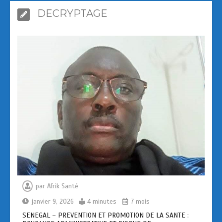
Prologue – Pourquoi avons-nous crée
DECRYPTAGE
AFRIKSANTE ?
4 minutes
par
Afrik Santé
janvier 9, 2026
4 minutes
7 mois
SENEGAL – PREVENTION ET PROMOTION DE LA SANTE :