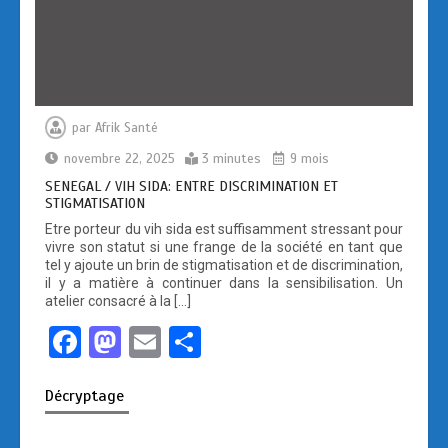
par
Afrik Santé
novembre 22, 2025
3 minutes
9 mois
SENEGAL / VIH SIDA: ENTRE DISCRIMINATION ET
STIGMATISATION
Etre porteur du vih sida est suffisamment stressant pour
vivre son statut si une frange de la société en tant que
tel y ajoute un brin de stigmatisation et de discrimination,
il y a matière à continuer dans la sensibilisation. Un
atelier consacré à la […]
F
M
E
P
a
a
m
ar
Décryptage
ce
st
ail
ta
b
o
g