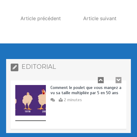
o
o
k
n
Article précédent
Article suivant
Prologue – Pourquoi avons-nous crée
AFRIKSANTE ?
4 minutes
EDITORIAL
Comment le poulet que vous mangez a
vu sa taille multipliée par 5 en 50 ans
2 minutes