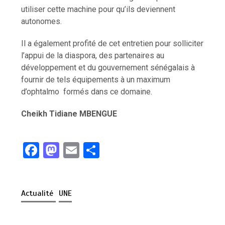
utiliser cette machine pour qu’ils deviennent
autonomes.
Il a également profité de cet entretien pour solliciter
l’appui de la diaspora, des partenaires au
développement et du gouvernement sénégalais à
fournir de tels équipements à un maximum
d’ophtalmo formés dans ce domaine.
Cheikh Tidiane MBENGUE
F
M
E
P
a
a
m
ar
ce
st
ail
ta
Actualité
UNE
b
o
g
Comment le poulet que vous mangez a
vu sa taille multipliée par 5 en 50 ans
o
d
er
2 minutes