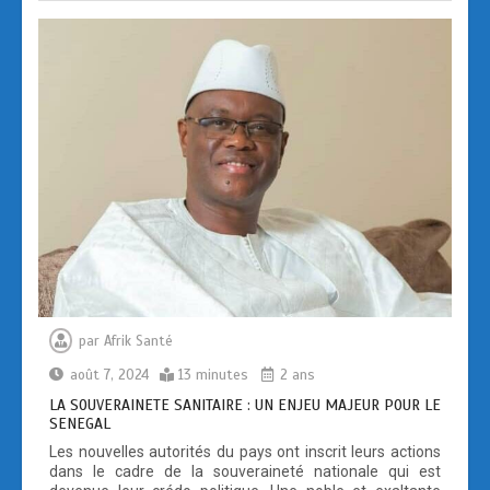
o
d
er
o
o
k
n
par
Afrik Santé
août 7, 2024
13 minutes
2 ans
LA SOUVERAINETE SANITAIRE : UN ENJEU MAJEUR POUR LE
SENEGAL
Les nouvelles autorités du pays ont inscrit leurs actions
dans le cadre de la souveraineté nationale qui est