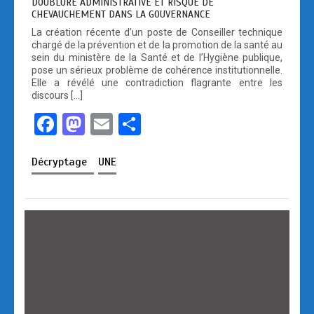
DOUBLURE ADMINISTRATIVE ET RISQUE DE
CHEVAUCHEMENT DANS LA GOUVERNANCE
La création récente d’un poste de Conseiller technique
chargé de la prévention et de la promotion de la santé au
sein du ministère de la Santé et de l’Hygiène publique,
pose un sérieux problème de cohérence institutionnelle.
Elle a révélé une contradiction flagrante entre les
discours […]
F
M
E
P
a
a
m
ar
Décryptage
UNE
ce
st
ail
ta
b
o
g
o
d
er
o
o
k
n