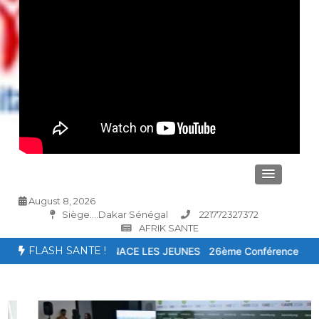
August 8, 2026
Siège....Dakar Sénégal
221772327372
AFRIK SANTE
FLASH SANTE !
CE LES JEUNES
26ème Conférence internationale sur le sida : Face