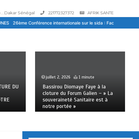
....Dakar Sénégal
221772327372
AFRIK SANTE
nternationale sur le sida : Face à la baisse des financements, la ri
juillet 2, 2026
4 minutes
à la
SENEGAL : BASSIROU DIOMAYE
n – » La
FAYE A LA CLOTURE DU FORUM
est à
GALIEN – » LA SOUVERAINETE
SANITAIRE EST A NOTRE