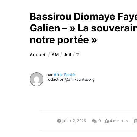
Bassirou Diomaye Faye
Galien – » La souverain
notre portée »
Accueil
AM
Juil
2
par
Afrik Santé
redaction@afriksante.org
juillet 2, 2026
0
4 minutes