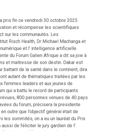
 a pris fin ce vendredi 30 octobre 2025
ovation et récompense les scientifiques
act sur les communautés. Les
stitut Risch Health, Dr Michael Machanga et
mérique et l’ intelligence artificielle.
ente du Forum Galien Afrique a dit sa joie à
ions et maitresse de son destin. Dakar est
r battant de la santé dans le continent, dira
é sont autant de thématiques traitées par les
 aux femmes leaders et aux jeunes de
m qui a battu le record de participants
prévues, 800 personnes venues de 40 pays
travées du forum, précisera la presidente
en outre que l’objectif général était de
mi les sommités, on a eu un lauréat du Prix
aussi de féliciter le jury gardien de l’