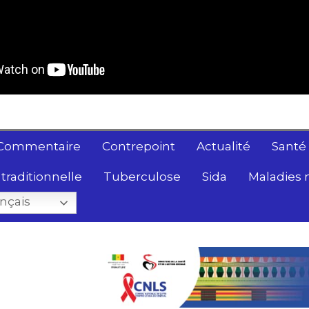
Commentaire
Contrepoint
Actualité
Santé
traditionnelle
Tuberculose
Sida
Maladies 
nçais