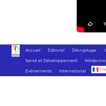
Accueil
Éditorial
Décryptage
Santé et Développement
Médecine 
Fra
Événements
International