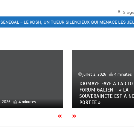
Siège
N TUEUR SILENCIEUX QUI MENACE LES JEUNES
26ème Conférence i
t 2, 2026
4 minutes
juillet 2, 2026
1 minute
YE FAYE A LA CLOTURE DU
Bassirou Diomaye Faye 
 GALIEN – « LA
cloture du Forum Galie
RAINETE EST A NOTRE
souveraineté Sanitaire 
E »
notre portée »