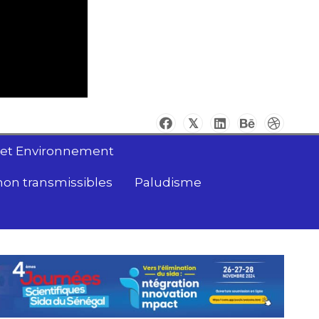
 et Environnement
non transmissibles
Paludisme