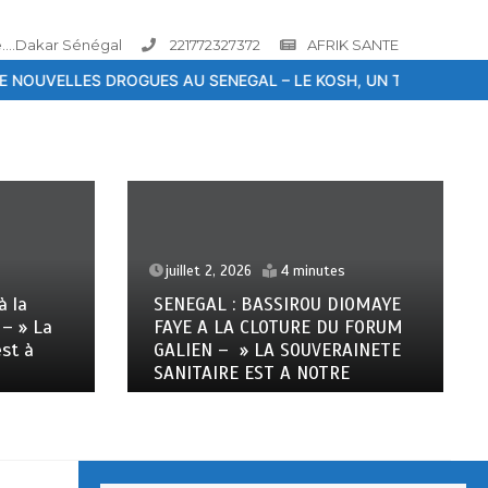
....Dakar Sénégal
221772327372
AFRIK SANTE
19 / L’OMS ALERTE
APPARITION DE NOUVELLES DROGUES AU SEN
juillet 2, 2026
4 minutes
 la
SENEGAL : BASSIROU DIOMAYE
– » La
FAYE A LA CLOTURE DU FORUM
st à
GALIEN – » LA SOUVERAINETE
SANITAIRE EST A NOTRE