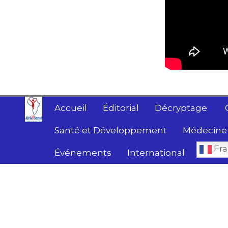
Accueil
Éditorial
Décryptage
Santé et Développement
Médecine 
Fra
Événements
International