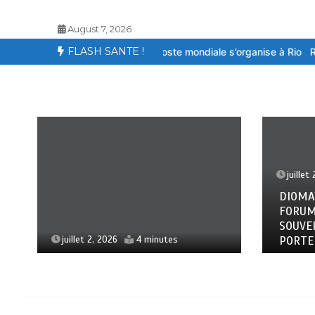
August 7, 2026
FLASH SANTE !
e internationale sur le sida : Face à la baisse des financements, la
juillet 
DIOMAY
FORUM 
SOUVER
PORTEE
juillet 2, 2026
4 minutes