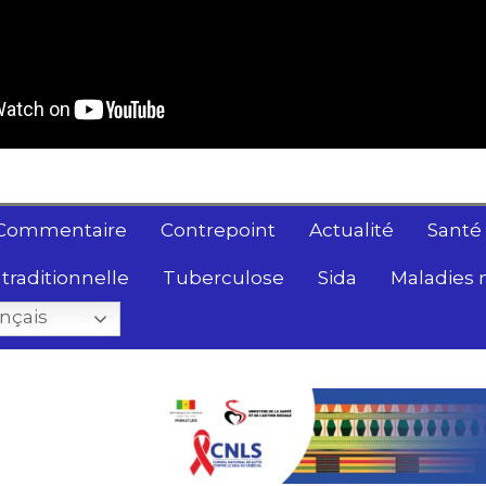
Commentaire
Contrepoint
Actualité
Santé
traditionnelle
Tuberculose
Sida
Maladies 
nçais