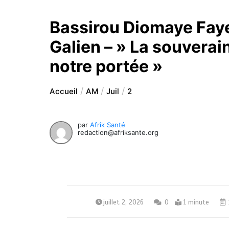
Bassirou Diomaye Faye
Galien – » La souverain
notre portée »
Accueil
AM
Juil
2
par
Afrik Santé
redaction@afriksante.org
juillet 2, 2026
0
1 minute