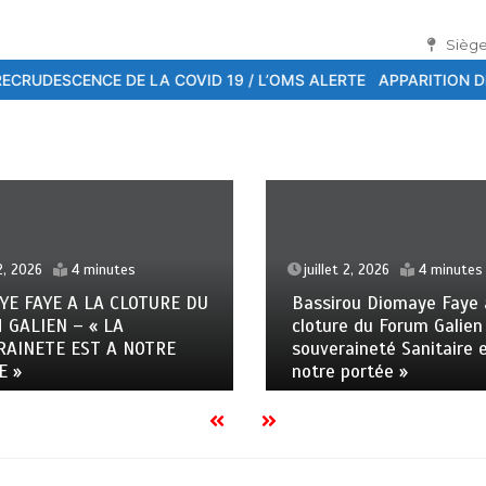
Siège
 riposte mondiale s’organise à Rio
RECRUDESCENCE DE LA COVID 
2, 2026
4 minutes
juillet 2, 2026
4 minutes
E FAYE A LA CLOTURE DU
Bassirou Diomaye Faye à
GALIEN – « LA
cloture du Forum Galien 
AINETE EST A NOTRE
souveraineté Sanitaire e
 »
notre portée »