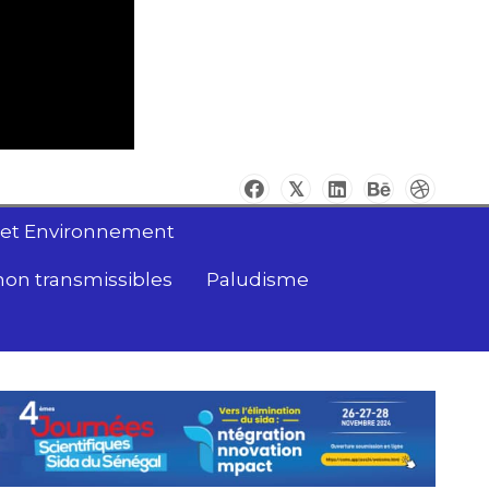
 et Environnement
non transmissibles
Paludisme