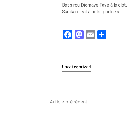
Bassirou Diomaye Faye à la clot
Sanitaire est à notre portée »
F
M
E
P
a
a
m
ar
ce
st
ail
ta
b
o
g
Uncategorized
o
d
er
o
o
k
n
Article précédent