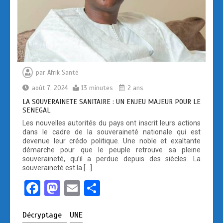
par
Afrik Santé
août 7, 2024
13 minutes
2 ans
LA SOUVERAINETE SANITAIRE : UN ENJEU MAJEUR POUR LE
SENEGAL
Les nouvelles autorités du pays ont inscrit leurs actions
dans le cadre de la souveraineté nationale qui est
devenue leur crédo politique. Une noble et exaltante
démarche pour que le peuple retrouve sa pleine
souveraineté, qu’il a perdue depuis des siècles. La
souveraineté est la […]
F
M
E
P
a
a
m
ar
Décryptage
UNE
ce
st
ail
ta