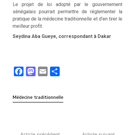
Le projet de loi adopté par le gouvernement
sénégalais pourrait permettre de réglementer la
pratique de la médecine traditionnelle et d’en tirer le
meilleur profit.
Seydina Aba Gueye, correspondant à Dakar
F
M
E
P
a
a
m
ar
ce
st
ail
ta
Médecine traditionnelle
b
o
g
o
d
er
o
o
k
n
Article précédent
Article suivant