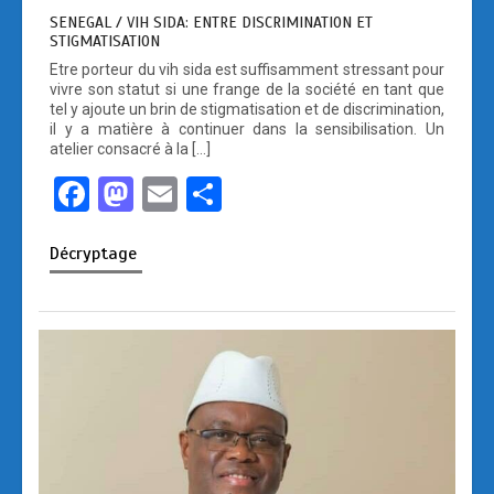
SENEGAL / VIH SIDA: ENTRE DISCRIMINATION ET
STIGMATISATION
Etre porteur du vih sida est suffisamment stressant pour
vivre son statut si une frange de la société en tant que
tel y ajoute un brin de stigmatisation et de discrimination,
il y a matière à continuer dans la sensibilisation. Un
atelier consacré à la […]
F
M
E
P
a
a
m
ar
Décryptage
ce
st
ail
ta
b
o
g
o
d
er
o
o
k
n