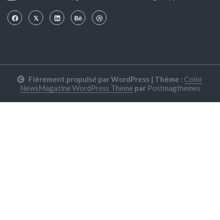
Fièrement propulsé par WordPress
|
Thème :
Color
NewsMagazine WordPress Theme
par
Postmagthemes