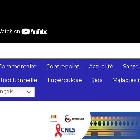
Commentaire
Contrepoint
Actualité
Santé
traditionnelle
Tuberculose
Sida
Maladies 
nçais