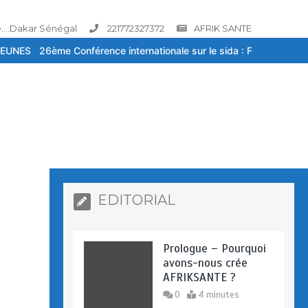
....Dakar Sénégal
221772327372
AFRIK SANTE
ce internationale sur le sida : Face à la baisse des financements, l
EDITORIAL
Prologue – Pourquoi
avons-nous crée
AFRIKSANTE ?
0
4 minutes