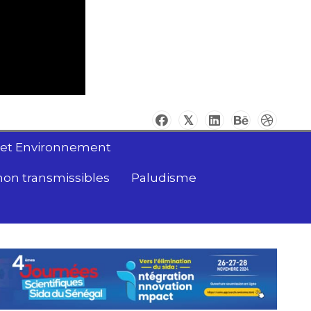
 et Environnement
non transmissibles
Paludisme