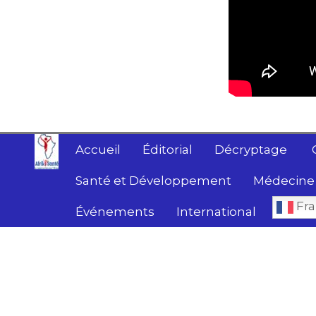
Accueil
Éditorial
Décryptage
Santé et Développement
Médecine 
Fra
Événements
International