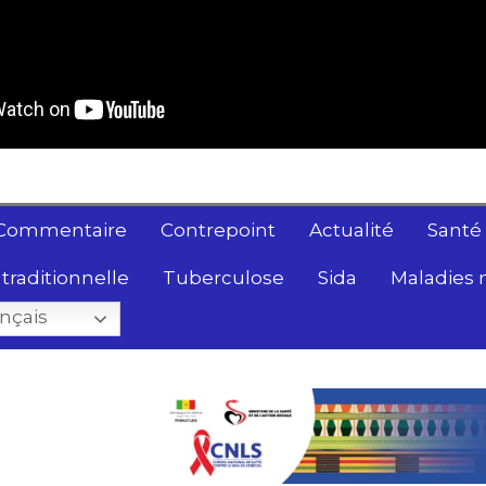
Commentaire
Contrepoint
Actualité
Santé
traditionnelle
Tuberculose
Sida
Maladies 
nçais