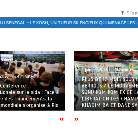
Siège
UN TUEUR SILENCIEUX QUI MENACE LES JEUNES
26ème Conférence 
juin 29, 2026
2 minutes
juin
PLUS DE 12 MOIS SOUS LES
VERROUS / LE MOUVEMENT AAR
4EME
e à
SUNU KOM KOM EXIGE LA
L’EC
LIBERATION DES CHAMPIONS
COM
Rio
KHADIM BA ET DANE SARR
EST 