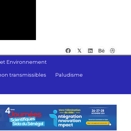
 et Environnement
non transmissibles
Paludisme