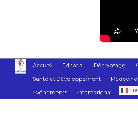
Accueil
Éditorial
Décryptage
Santé et Développement
Médecine 
Fra
Événements
International