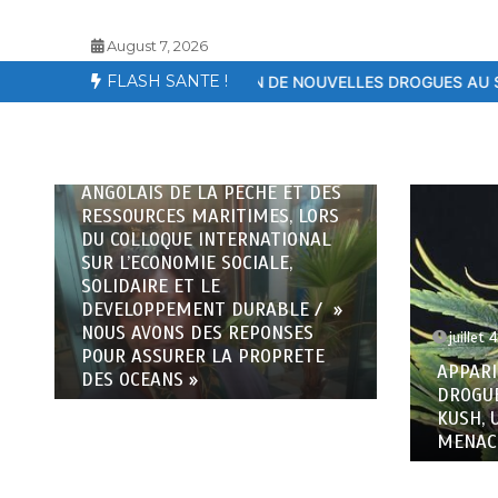
August 7, 2026
FLASH SANTE !
ITION DE NOUVELLES DROGUES AU SENEGAL – LE KOSH, UN TUE
mars 13
SEMAIN
MOBILI
juillet 4, 2025
6 minutes
CONTRE
APPARITION DE NOUVELLES
‘HONN
DROGUES AU SENEGAL – LE
KUSH, UN TUEUR SILENCIEUX QUI
MENACE LES JEUNES