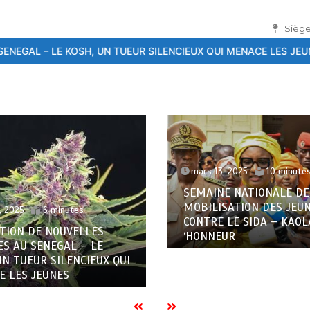
Siège
UR SILENCIEUX QUI MENACE LES JEUNES
26ème Conférence interna
, 2025
10 minutes
décembre 14, 2023
4 min
E NATIONALE DE
Atelier de Formation »
SATION DES JEUNES
Anthropologie des Épidé
 LE SIDA – KAOLACK A L
Émergentes » / Une cont
EUR
à la santé publique