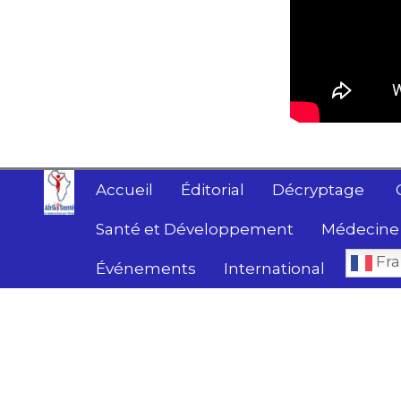
Accueil
Éditorial
Décryptage
Santé et Développement
Médecine 
Fra
Événements
International