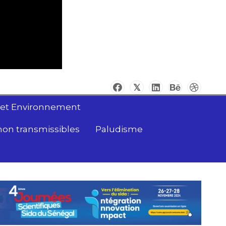
 et Environnement
non transmissibles
Paludisme