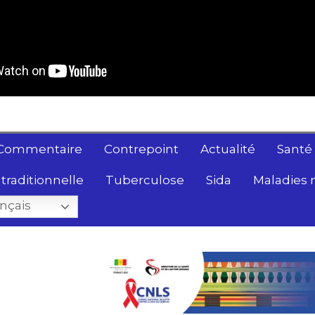
Commentaire
Contrepoint
Actualité
Santé
traditionnelle
Tuberculose
Sida
Maladies 
nçais