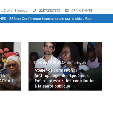
....Dakar Sénégal
221772327372
AFRIK SANTE
tionale sur le sida : Face à la baisse des financements, la riposte 
utes
décembre 7, 2023
4 minutes
SENEGAL-ENVIRONNEMENT-
mies
SANTE / Vagues de chaleur : des
ribution
spécialistes évaluent le système
d’alerte précoce climat-santé