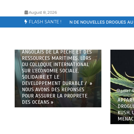
August 8, 2026
FLASH SANTE !
ARITION DE NOUVELLES DROGUES AU SENEGAL – LE KOSH, UN TU
mars 1
SEMAIN
MOBILI
juillet 4, 2025
6 minutes
CONTRE
APPARITION DE NOUVELLES
‘HONN
DROGUES AU SENEGAL – LE
KUSH, UN TUEUR SILENCIEUX QUI
MENACE LES JEUNES