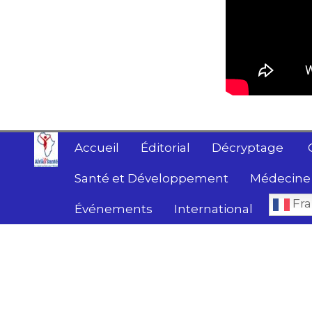
Accueil
Éditorial
Décryptage
Santé et Développement
Médecine 
Fra
Événements
International