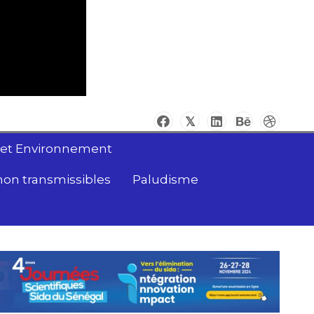
 et Environnement
non transmissibles
Paludisme