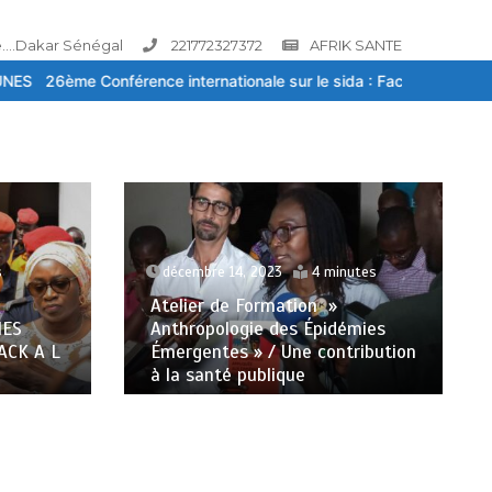
....Dakar Sénégal
221772327372
AFRIK SANTE
nationale sur le sida : Face à la baisse des financements, la ripost
utes
décembre 7, 2023
2 minutes
mies
Au Sénégal, le fructueux
ribution
business des déchets
électroniques occidentaux