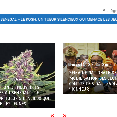
Siège
EUR SILENCIEUX QUI MENACE LES JEUNES
26ème Conférence inter
3, 2025
10 minutes
décembre 14, 2023
4 min
E NATIONALE DE
Atelier de Formation »
SATION DES JEUNES
Anthropologie des Épidé
 LE SIDA – KAOLACK A L
Émergentes » / Une cont
EUR
à la santé publique