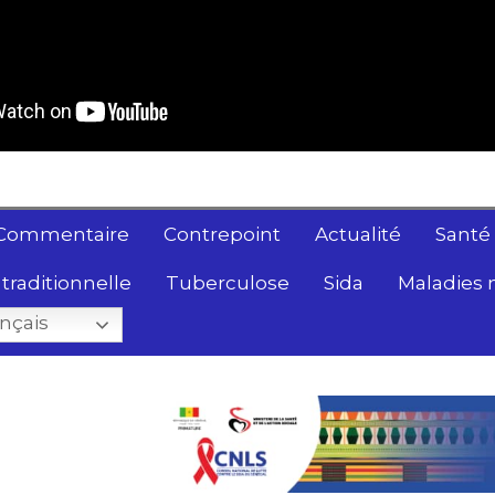
Commentaire
Contrepoint
Actualité
Santé
traditionnelle
Tuberculose
Sida
Maladies 
nçais