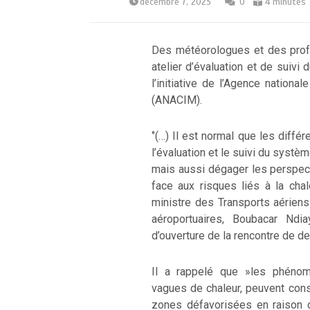
décembre 7, 2023
0
4 minutes
Des météorologues et des profe
atelier d’évaluation et de suivi
l’initiative de l’Agence national
(ANACIM).
‘’(…) Il est normal que les diff
l’évaluation et le suivi du systè
mais aussi dégager les perspect
face aux risques liés à la chal
ministre des Transports aérien
aéroportuaires, Boubacar Ndia
d’ouverture de la rencontre de de
Il a rappelé que »les phéno
vagues de chaleur, peuvent cons
zones défavorisées en raison d