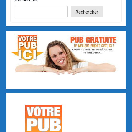
k
n
Rechercher