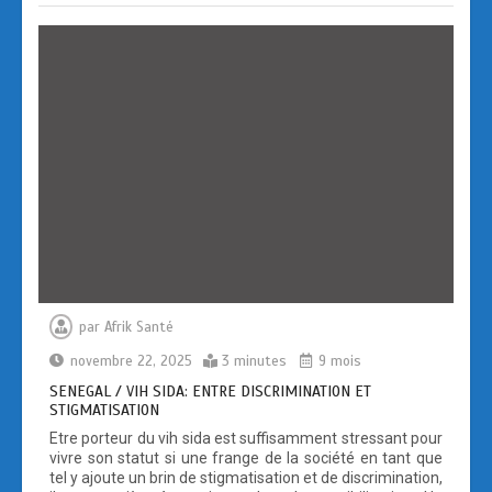
o
d
er
o
o
k
n
par
Afrik Santé
novembre 22, 2025
3 minutes
9 mois
SENEGAL / VIH SIDA: ENTRE DISCRIMINATION ET
STIGMATISATION
Etre porteur du vih sida est suffisamment stressant pour
vivre son statut si une frange de la société en tant que
tel y ajoute un brin de stigmatisation et de discrimination,