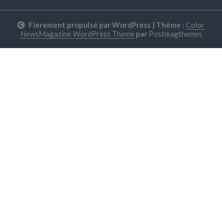
Fièrement propulsé par WordPress
|
Thème :
Color
NewsMagazine WordPress Theme
par
Postmagthemes