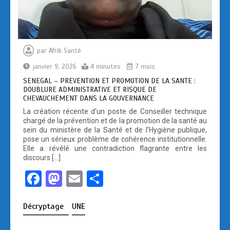
par
Afrik Santé
janvier 9, 2026
4 minutes
7 mois
SENEGAL – PREVENTION ET PROMOTION DE LA SANTE :
DOUBLURE ADMINISTRATIVE ET RISQUE DE
CHEVAUCHEMENT DANS LA GOUVERNANCE
La création récente d’un poste de Conseiller technique
chargé de la prévention et de la promotion de la santé au
sein du ministère de la Santé et de l’Hygiène publique,
pose un sérieux problème de cohérence institutionnelle.
Elle a révélé une contradiction flagrante entre les
discours […]
F
M
E
P
a
a
m
ar
Décryptage
UNE
ce
st
ail
ta
b
o
g