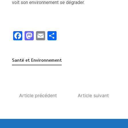
voit son environnement se dégrader.
F
M
E
P
a
a
m
ar
ce
st
ail
ta
Santé et Environnement
b
o
g
o
d
er
o
o
k
n
Article précédent
Article suivant