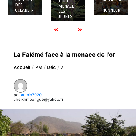
X QUI
DES
L
MENACE
OCEANS »
‘HONNEUR
LES
JEUNES
La Falémé face à la menace de l’or
Accueil
PM
Déc
7
par
admin7020
cheikhmbengue@yahoo.fr