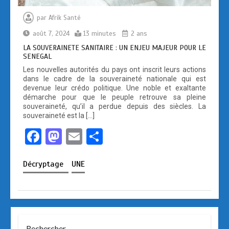
par
Afrik Santé
août 7, 2024
13 minutes
2 ans
LA SOUVERAINETE SANITAIRE : UN ENJEU MAJEUR POUR LE
SENEGAL
Les nouvelles autorités du pays ont inscrit leurs actions
dans le cadre de la souveraineté nationale qui est
devenue leur crédo politique. Une noble et exaltante
démarche pour que le peuple retrouve sa pleine
souveraineté, qu’il a perdue depuis des siècles. La
souveraineté est la […]
F
M
E
P
a
a
m
ar
Décryptage
UNE
ce
st
ail
ta
b
o
g
o
d
er
o
o
Rechercher